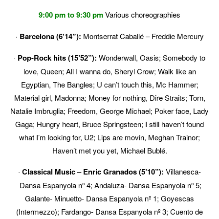
9:00 pm to 9:30 pm
Various choreographies
·
Barcelona (6’14”):
Montserrat Caballé – Freddie Mercury
·
Pop-Rock hits (15’52”):
Wonderwall, Oasis; Somebody to
love, Queen; All I wanna do, Sheryl Crow; Walk like an
Egyptian, The Bangles; U can’t touch this, Mc Hammer;
Material girl, Madonna; Money for nothing, Dire Straits; Torn,
Natalie Imbruglia; Freedom, George Michael; Poker face, Lady
Gaga; Hungry heart, Bruce Springsteen; I still haven’t found
what I’m looking for, U2; Lips are movin, Meghan Trainor;
Haven’t met you yet, Michael Bublé.
·
Classical Music – Enric Granados (5’10”):
Villanesca
‐
Dansa Espanyola nº 4; Andaluza
‐
Dansa Espanyola nº 5;
Galante
‐
Minuetto
‐
Dansa Espanyola nº 1; Goyescas
(Intermezzo); Fardango
‐
Dansa Espanyola nº 3; Cuento de