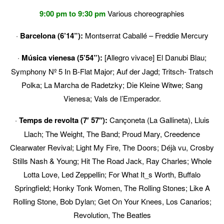
9:00 pm to 9:30 pm
Various choreographies
·
Barcelona (6’14”):
Montserrat Caballé – Freddie Mercury
·
Música vienesa (5’54”):
[Allegro vivace] El Danubi Blau;
Symphony Nº 5 In B
‐
Flat Major; Auf der Jagd; Tritsch
‐
Tratsch
Polka; La Marcha de Radetzky; Die Kleine Witwe; Sang
Vienesa; Vals de l’Emperador.
·
Temps de revolta (7′ 57″):
Cançoneta (La Gallineta), Lluis
Llach; The Weight, The Band; Proud Mary, Creedence
Clearwater Revival; Light My Fire, The Doors; Déjà vu, Crosby
Stills Nash & Young; Hit The Road Jack, Ray Charles; Whole
Lotta Love, Led Zeppellin; For What It_s Worth, Buffalo
Springfield; Honky Tonk Women, The Rolling Stones; Like A
Rolling Stone, Bob Dylan; Get On Your Knees, Los Canarios;
Revolution, The Beatles