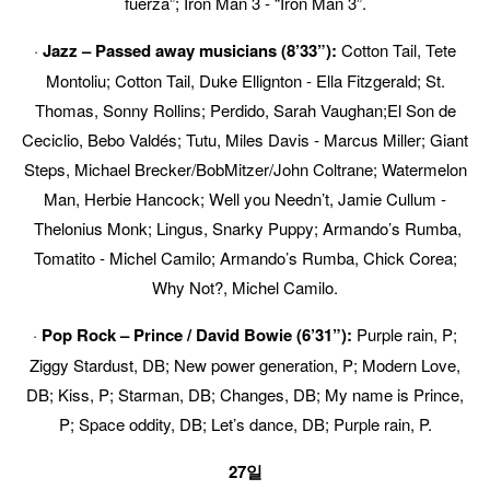
fuerza”; Iron Man 3
‐
“Iron Man 3”.
·
Jazz – Passed away musicians (8’33”):
Cotton Tail, Tete
Montoliu; Cotton Tail, Duke Ellignton
‐
Ella Fitzgerald; St.
Thomas, Sonny Rollins; Perdido, Sarah Vaughan;El Son de
Ceciclio, Bebo Valdés; Tutu, Miles Davis
‐
Marcus Miller; Giant
Steps, Michael Brecker/BobMitzer/John Coltrane; Watermelon
Man, Herbie Hancock; Well you Needn’t, Jamie Cullum
‐
Thelonius Monk; Lingus, Snarky Puppy; Armando’s Rumba,
Tomatito
‐
Michel Camilo; Armando’s Rumba, Chick Corea;
Why Not?, Michel Camilo.
·
Pop Rock – Prince / David Bowie (6’31”):
Purple rain, P;
Ziggy Stardust, DB; New power generation, P; Modern Love,
DB; Kiss, P; Starman, DB; Changes, DB; My name is Prince,
P; Space oddity, DB; Let’s dance, DB; Purple rain, P.
27일