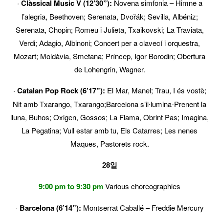
·
Clàssical Music V (12’30”):
Novena simfonia – Himne a
l’alegria, Beethoven; Serenata, Dvořák; Sevilla, Albéniz;
Serenata, Chopin; Romeu i Julieta, Txaikovski; La Traviata,
Verdi; Adagio, Albinoni; Concert per a clavecí i orquestra,
Mozart; Moldàvia, Smetana; Príncep, Igor Borodin; Obertura
de Lohengrin, Wagner.
·
Catalan Pop Rock (6’17”):
El Mar, Manel; Trau, I és vostè;
Nit amb Txarango, Txarango;Barcelona s’il∙lumina-Prenent la
lluna, Buhos; Oxigen, Gossos; La Flama, Obrint Pas; Imagina,
La Pegatina; Vull estar amb tu, Els Catarres; Les nenes
Maques, Pastorets rock.
28일
9:00 pm to 9:30 pm
Various choreographies
·
Barcelona (6’14”):
Montserrat Caballé – Freddie Mercury