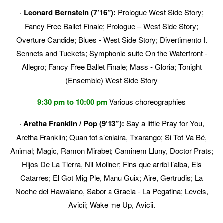
·
Leonard Bernstein (7’16”):
Prologue West Side Story;
Fancy Free Ballet Finale; Prologue – West Side Story;
Overture Candide; Blues
‐
West Side Story; Divertimento I.
Sennets and Tuckets; Symphonic suite On the Waterfront
‐
Allegro; Fancy Free Ballet Finale; Mass
‐
Gloria; Tonight
(Ensemble) West Side Story
9:30 pm to 10:00 pm
Various choreographies
·
Aretha Franklin / Pop (9’13”):
Say a little Pray for You,
Aretha Franklin; Quan tot s’enlaira, Txarango; Si Tot Va Bé,
Animal; Magic, Ramon Mirabet; Caminem Lluny, Doctor Prats;
Hijos De La Tierra, Nil Moliner; Fins que arribi l’alba, Els
Catarres; El Got Mig Ple, Manu Guix; Aire, Gertrudis; La
Noche del Hawaiano, Sabor a Gracia
‐
La Pegatina; Levels,
Avicii; Wake me Up, Avicii.