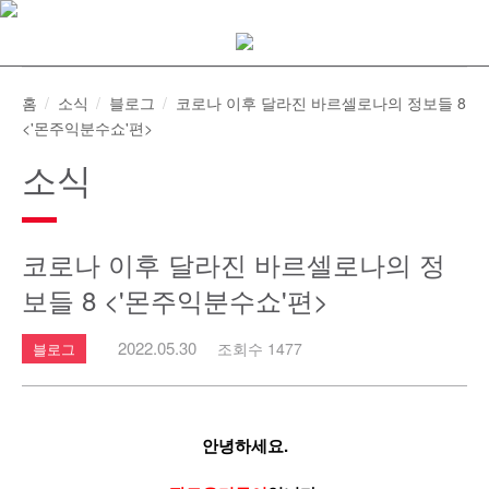
Skip
to
content
홈
소식
블로그
코로나 이후 달라진 바르셀로나의 정보들 8
<'몬주익분수쇼'편>
소식
코로나 이후 달라진 바르셀로나의 정
보들 8 <'몬주익분수쇼'편>
2022.05.30
조회수 1477
블로그
안녕하세요.