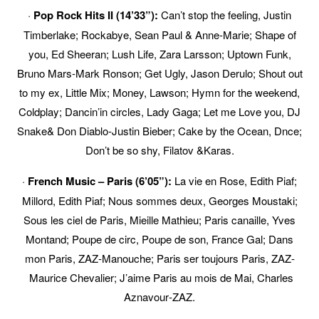
·
Pop Rock Hits II (14’33”):
Can’t stop the feeling, Justin
Timberlake; Rockabye, Sean Paul & Anne
‐
Marie; Shape of
you, Ed Sheeran; Lush Life, Zara Larsson; Uptown Funk,
Bruno Mars
‐
Mark Ronson; Get Ugly, Jason Derulo; Shout out
to my ex, Little Mix; Money, Lawson; Hymn for the weekend,
Coldplay; Dancin’in circles, Lady Gaga; Let me Love you, DJ
Snake& Don Diablo
‐
Justin Bieber; Cake by the Ocean, Dnce;
Don’t be so shy, Filatov &Karas.
·
French Music – Paris (6’05”):
La vie en Rose, Edith Piaf;
Millord, Edith Piaf; Nous sommes deux, Georges Moustaki;
Sous les ciel de Paris, Mieille Mathieu; Paris canaille, Yves
Montand; Poupe de circ, Poupe de son, France Gal; Dans
mon Paris, ZAZ-Manouche; Paris ser toujours Paris, ZAZ
‐
Maurice Chevalier; J’aime Paris au mois de Mai, Charles
Aznavour
‐
ZAZ.