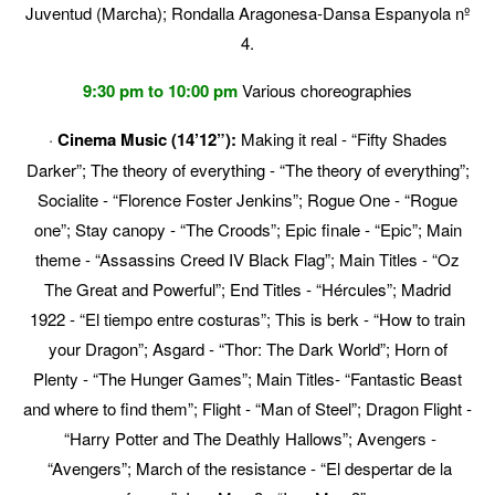
Juventud (Marcha); Rondalla Aragonesa
‐
Dansa Espanyola nº
4.
9:30 pm to 10:00 pm
Various choreographies
·
Cinema Music (14’12”):
Making it real
‐
“Fifty Shades
Darker”; The theory of everything
‐
“The theory of everything”;
Socialite
‐
“Florence Foster Jenkins”; Rogue One
‐
“Rogue
one”; Stay canopy
‐
“The Croods”; Epic finale
‐
“Epic”; Main
theme
‐
“Assassins Creed IV Black Flag”; Main Titles
‐
“Oz
The Great and Powerful”; End Titles
‐
“Hércules”; Madrid
1922
‐
“El tiempo entre costuras”; This is berk
‐
“How to train
your Dragon”; Asgard
‐
“Thor: The Dark World”; Horn of
Plenty
‐
“The Hunger Games”; Main Titles
‐
“Fantastic Beast
and where to find them”; Flight
‐
“Man of Steel”; Dragon Flight
‐
“Harry Potter and The Deathly Hallows”; Avengers
‐
“Avengers”; March of the resistance
‐
“El despertar de la