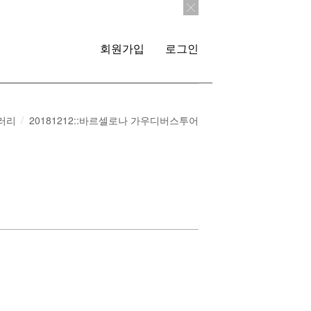
회원가입
로그인
러리
20181212::바르셀로나 가우디버스투어