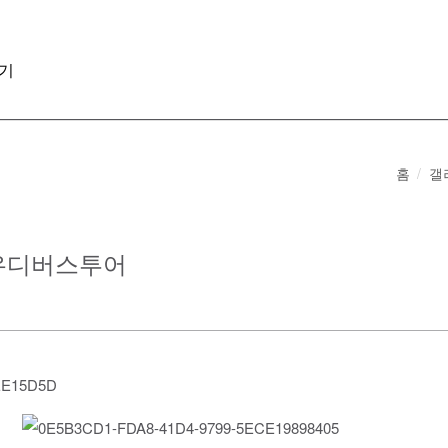
기
홈
갤
 가우디버스투어