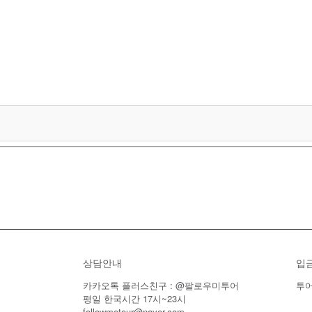
상담안내
입
카카오톡 플러스친구 : @팔로우미투어
투어
평일 한국시간 17시~23시
followmetour@naver.com