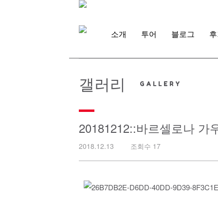
Skip
to
content
소개
투어
블로그
후
갤러리
20181212::바르셀로나
2018.12.13
조회수 17