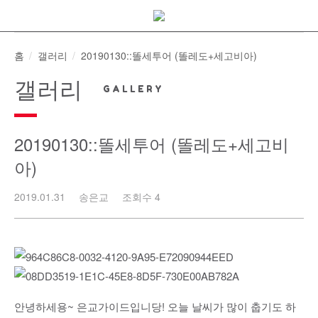
Skip
to
content
홈
갤러리
20190130::똘세투어 (똘레도+세고비아)
갤러리
20190130::똘세투어 (똘레도+세고비
아)
2019.01.31
송은교
조회수 4
안녕하세용~ 은교가이드입니당! 오늘 날씨가 많이 춥기도 하