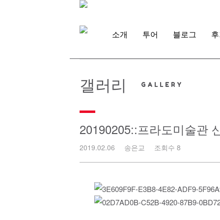
Skip
to
content
소개
투어
블로그
후
갤러리
20190205::프라도미술관
2019.02.06
송은교
조회수 8