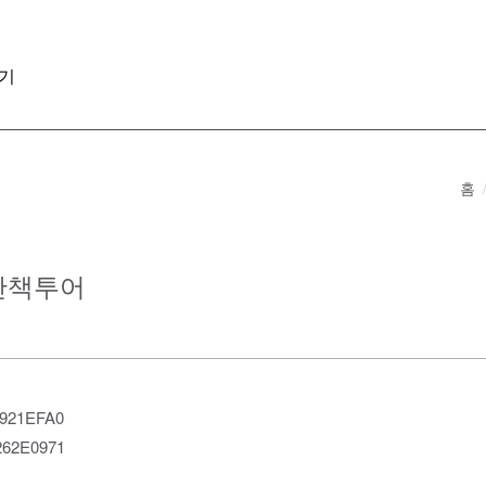
기
홈
 산책투어