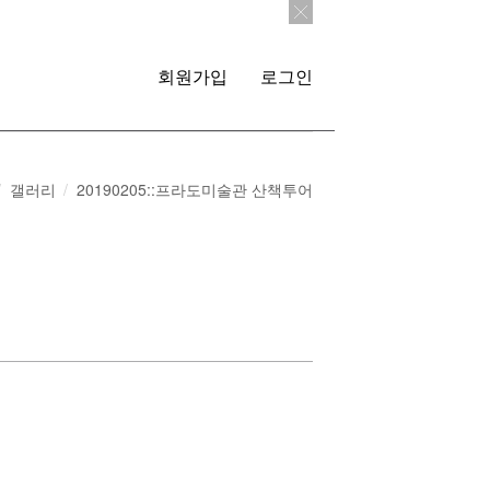
회원가입
로그인
갤러리
20190205::프라도미술관 산책투어