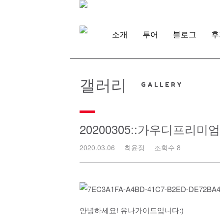
Skip
to
content
소개
투어
블로그
후
갤러리
20200305::가우디프리
2020.03.06
최윤정
조회수 8
안녕하세요! 유나가이드입니다:)