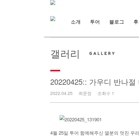
Skip
to
content
소개
투어
블로그
후
갤러리
20220425:: 가우디 반나
2022.04.25
최문정
조회수 1
4월 25일 투어 함께해주신 열분의 멋진 우