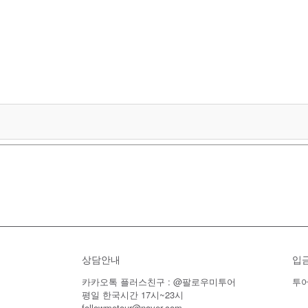
상담안내
입
카카오톡 플러스친구 : @팔로우미투어
투어
평일 한국시간 17시~23시
followmetour@naver.com