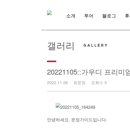
Skip
to
content
소개
투어
블로그
후
갤러리
20221105::가우디 프리
2022.11.06
최문정
조회수 5
안녕하세요. 문정가이드입니다.