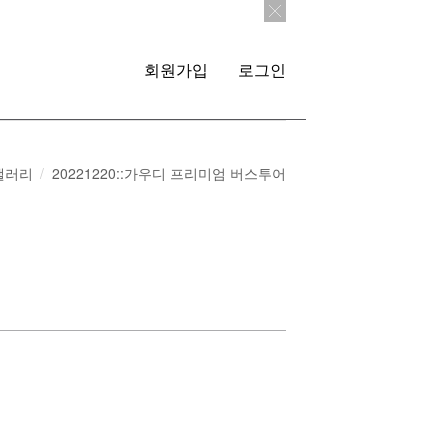
회원가입
로그인
갤러리
20221220::가우디 프리미엄 버스투어