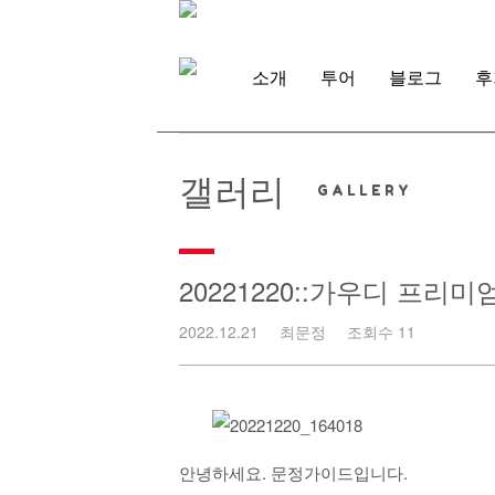
Skip
to
content
소개
투어
블로그
후
갤러리
20221220::가우디 프리
2022.12.21
최문정
조회수 11
안녕하세요. 문정가이드입니다.