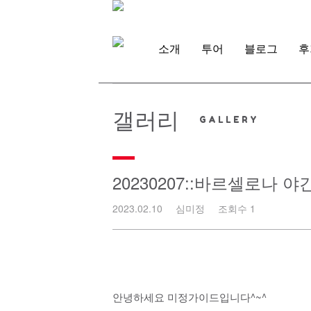
Skip
to
content
소개
투어
블로그
후
갤러리
20230207::바르셀로나 
2023.02.10
심미정
조회수 1
안녕하세요 미정가이드입니다^~^