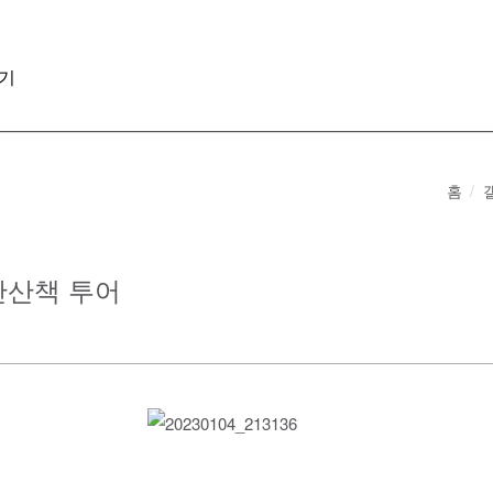
기
홈
야간산책 투어