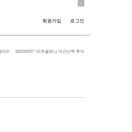
회원가입
로그인
갤러리
20230207::바르셀로나 야간산책 투어