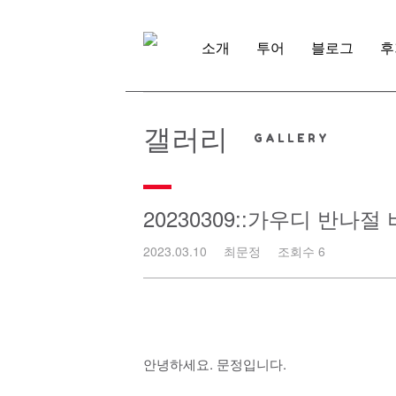
Skip
to
content
소개
투어
블로그
후
갤러리
20230309::가우디 반나절
2023.03.10
최문정
조회수 6
안녕하세요. 문정입니다.