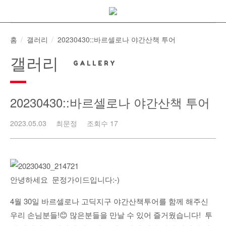
Skip
to
content
홈
갤러리
20230430::바르셀로나 야간산책 투어
갤러리
20230430::바르셀로나 야간산책 투어
2023.05.03
최문정
조회수 17
안녕하세요 문정가이드입니다:-)
4월 30일 바르셀로나 고딕지구 야간산책투어를 함께 해주신
우리 손님분들!😊 많은분들을 만날 수 있어 즐거웠습니다! 투