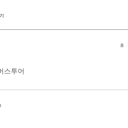
기
홈
절 버스투어