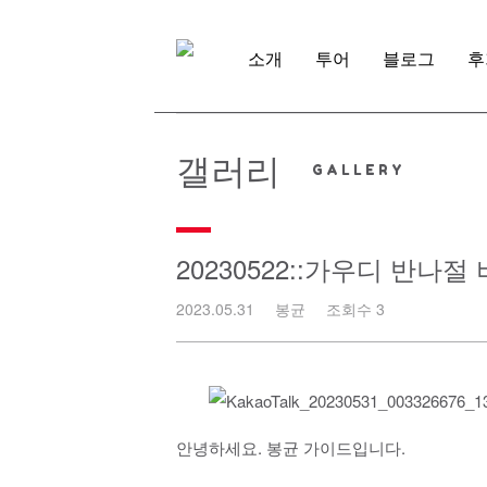
Skip
to
content
소개
투어
블로그
후
갤러리
20230522::가우디 반나
2023.05.31
봉균
조회수 3
안녕하세요. 봉균 가이드입니다.