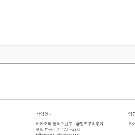
상담안내
입
카카오톡 플러스친구 : @팔로우미투어
투어
평일 한국시간 17시~23시
followmetour@naver.com