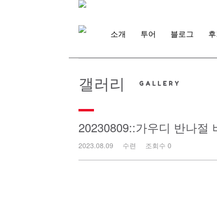
Skip
to
content
소개
투어
블로그
후
갤러리
20230809::가우디 반나절
2023.08.09
수련
조회수 0