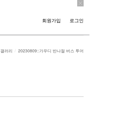
회원가입
로그인
갤러리
20230809::가우디 반나절 버스 투어