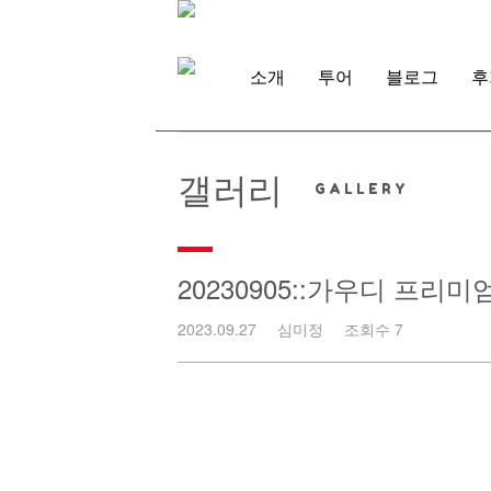
Skip
to
content
소개
투어
블로그
후
갤러리
20230905::가우디 프리
2023.09.27
심미정
조회수 7