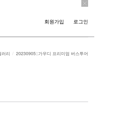
회원가입
로그인
갤러리
20230905::가우디 프리미엄 버스투어