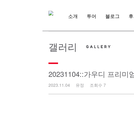
Skip
to
content
소개
투어
블로그
후
갤러리
20231104::가우디 프리
2023.11.04
유정
조회수 7