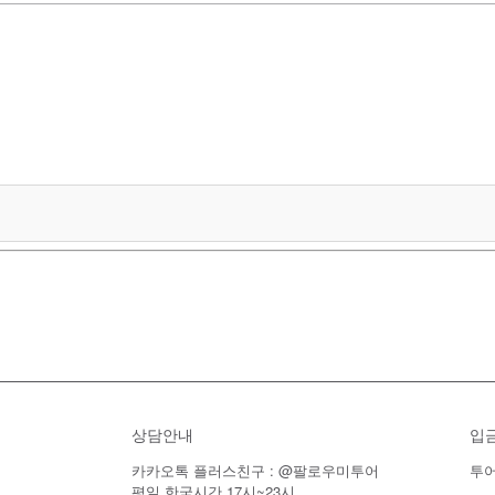
상담안내
입
카카오톡 플러스친구 : @팔로우미투어
투어
평일 한국시간 17시~23시