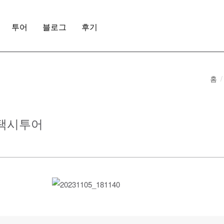
투어
블로그
후기
홈
절 택시투어