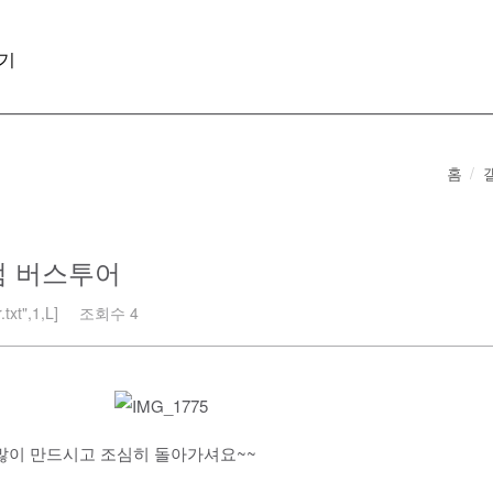
기
홈
미엄 버스투어
txt",1,L]
조회수 4
많이 만드시고 조심히 돌아가셔요~~