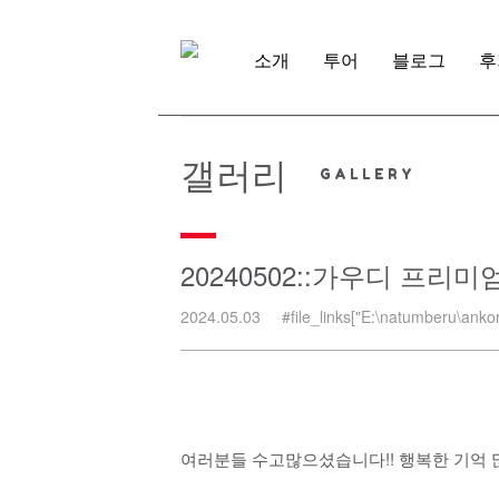
Skip
to
content
소개
투어
블로그
후
갤러리
20240502::가우디 프리
2024.05.03
#file_links["E:\natumberu\ankor.
여러분들 수고많으셨습니다!! 행복한 기억 