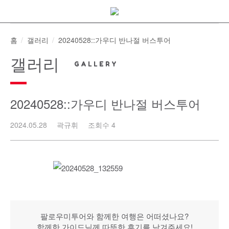
Skip
to
content
홈
갤러리
20240528::가우디 반나절 버스투어
갤러리
20240528::가우디 반나절 버스투어
2024.05.28
곽규휘
조회수 4
팔로우미투어와 함께한 여행은 어떠셨나요?
함께한 가이드님께 따뜻한 후기를 남겨주세요!