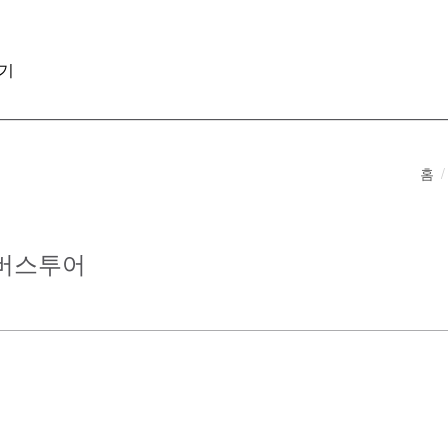
기
홈
절 버스투어