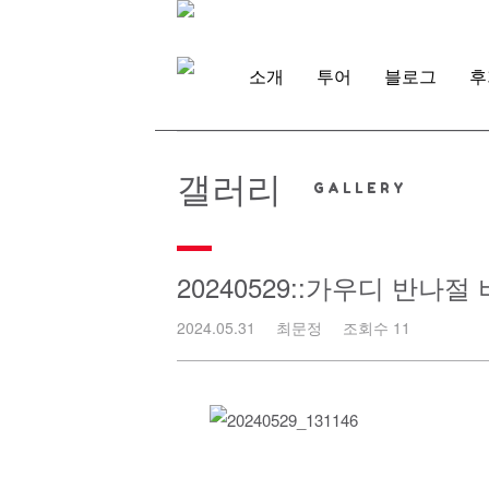
Skip
to
content
소개
투어
블로그
후
갤러리
20240529::가우디 반나
2024.05.31
최문정
조회수 11