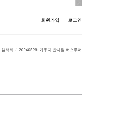
회원가입
로그인
갤러리
20240529::가우디 반나절 버스투어