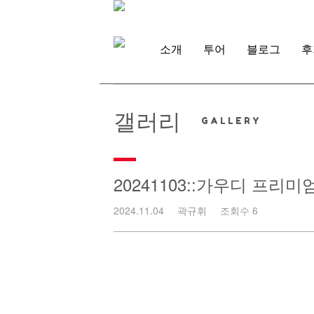
Skip
to
content
소개
투어
블로그
후
갤러리
20241103::가우디 프리
2024.11.04
곽규휘
조회수 6