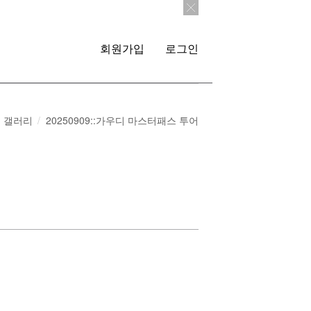
회원가입
로그인
갤러리
20250909::가우디 마스터패스 투어