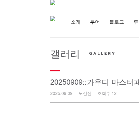
Skip
to
content
소개
투어
블로그
후
갤러리
20250909::가우디 마스
2025.09.09
노신신
조회수 12