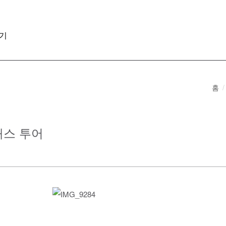
기
홈
터패스 투어