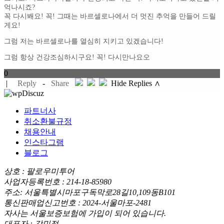
억나시죠?
꼭 다시봬요! 꼭! 그때는 바르셀로나에서 더 멋진 추억을 만들어 드릴
게요!
그럼 저는 바르셀로나를 열심히 지키고 있겠습니다!
그럼 항상 건강조심하시구요! 꼭! 다시만나요오
0
|
Reply
-
Share
Hide Replies ∧
파트너사
취소환불규정
채용안내
인스타그램
블로그
상호 : 팔로우미투어
사업자등록번호 : 214-18-85980
주소: 서울특별시마포구독막로28길10,109동B101
통신판매업신고번호 : 2024-서울마포-2481
자사는 서울보증보험에 가입이 되어 있습니다.
대표자 : 강민정