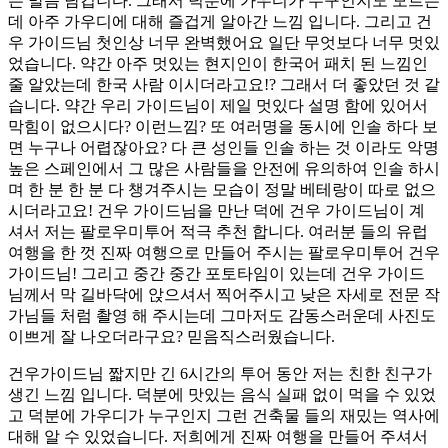
는 말씀 남깁니다. 그래서 덕분에 가우디가 누구인지도 모르는
데 아주 가우디에 대해 즐겁게 알아간 느낌 입니다. 그리고 건
우 가이드님 첫인상 너무 완벽했어요 일단 무엇보다 너무 멋있
었습니다. 약간 아주 멋있는 현지인이 한국어 패치 된 느낌인
줄 알았는데 한국 사람 이시더라고요!? 그래서 더 좋았던 것 같
습니다. 약간 우리 가이드님이 제일 멋있다 설명 함에 있어서
막힘이 없으시다? 이런느낌? 또 여러명을 동시에 인솔 하다 보
면 누구나 어렵잖아요? 다 큰 성인들 인솔 하는 것 이라도 악명
높은 스페인에서 그 많은 사람들을 안전에 유의하여 인솔 하시
며 한 분 한 분 다 챙겨주시는 모습이 정말 베테랑이 따로 없으
시더라고요! 건우 가이드님을 만난 덕에 건우 가이드님이 계
셔서 저는 팔로우미투어 적극 추천 합니다. 여러분 들의 유럽
여행을 한 껏 진짜 여행으로 만들어 주시는 팔로우미투어 건우
가이드님! 그리고 중간 중간 포토타임이 있는데 건우 가이드
님께서 막 길바닥에 앉으셔서 찍어주시고 낮은 자세로 전문 작
가님들 처럼 촬영 해 주시는데 그마저도 감동스러운데 사진도
이쁘게 잘 나오더라구요? 믿음직스러웠습니다.
건우가이드님 짧지만 긴 6시간의 투어 동안 저는 친한 친구가
생긴 느낌 입니다. 덕분에 맛있는 음식 실패 없이 먹을 수 있었
고 덕분에 가우디가 누구인지 그런 건축물 들의 재밌는 역사에
대해 알 수 있었습니다. 저희에게 진짜 여행을 만들어 주셔서