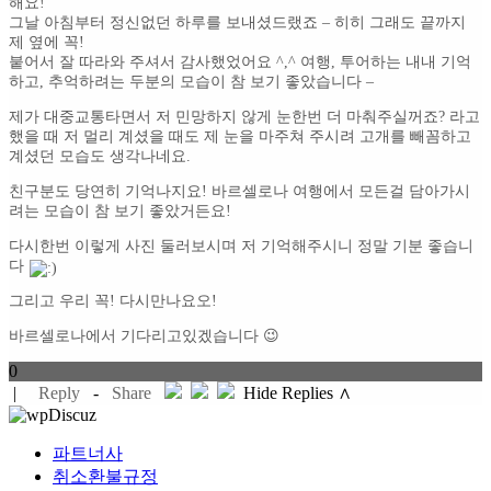
해요!
그날 아침부터 정신없던 하루를 보내셨드랬죠 – 히히 그래도 끝까지
제 옆에 꼭!
붙어서 잘 따라와 주셔서 감사했었어요 ^,^ 여행, 투어하는 내내 기억
하고, 추억하려는 두분의 모습이 참 보기 좋았습니다 –
제가 대중교통타면서 저 민망하지 않게 눈한번 더 마춰주실꺼죠? 라고
했을 때 저 멀리 계셨을 때도 제 눈을 마주쳐 주시려 고개를 빼꼼하고
계셨던 모습도 생각나네요.
친구분도 당연히 기억나지요! 바르셀로나 여행에서 모든걸 담아가시
려는 모습이 참 보기 좋았거든요!
다시한번 이렇게 사진 둘러보시며 저 기억해주시니 정말 기분 좋습니
다
그리고 우리 꼭! 다시만나요오!
바르셀로나에서 기다리고있겠습니다 😉
0
|
Reply
-
Share
Hide Replies ∧
파트너사
취소환불규정