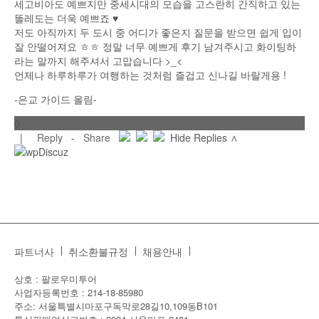
세고비아도 예쁘지만 중세시대의 모습을 고스란히 간직하고 있는
똘레도는 더욱 예쁘죠 ♥
저도 아직까지 두 도시 중 어디가 좋은지 질문을 받으면 쉽게 입이
잘 안떨어져요 ㅎㅎ 정말 너무 예쁘게 후기 남겨주시고 화이팅하
라는 말까지 해주셔서 고맙습니다 >_<
언제나 하루하루가 여행하는 것처럼 즐겁고 신나길 바랄게용 !
-은교 가이드 올림-
0
|
Reply
-
Share
Hide Replies ∧
파트너사
취소환불규정
채용안내
상호 : 팔로우미투어
사업자등록번호 : 214-18-85980
주소: 서울특별시마포구독막로28길10,109동B101