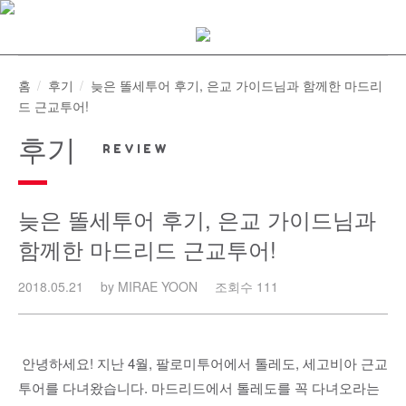
Skip
to
content
홈
후기
늦은 똘세투어 후기, 은교 가이드님과 함께한 마드리
드 근교투어!
후기
늦은 똘세투어 후기, 은교 가이드님과
함께한 마드리드 근교투어!
2018.05.21
by MIRAE YOON
조회수 111
안녕하세요! 지난 4월, 팔로미투어에서 톨레도, 세고비아 근교
투어를 다녀왔습니다. 마드리드에서 톨레도를 꼭 다녀오라는