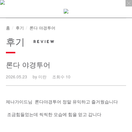
Skip
to
content
홈
후기
론다 야경투어
후기
론다 야경투어
2026.05.23
by 미란
조회수 10
제나가이드님 론다야경투어 정말 유익하고 즐거웠습니다
조금힘들었는데 씩씩한 모습에 힘을 얻고 갑니다