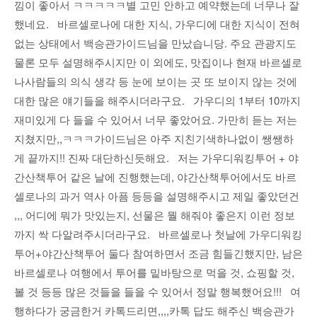
낌이 좋아서 ㅋㅋㅋㅋㅋ별 고민 안하고 예약했는데 너무나 잘
했네요. 바르셀로나에 대한 지식, 가우디에 대한 지식이 전혀
없는 상태에서 백승관가이드님을 만났습니당. 주요 관광지도
물론 모두 설명해주시지만 이 외에도, 맛집이나 현재 바르셀로
나사람들의 의식 생각 등 눈에 보이는 곳 또 보이지 않는 것에
대한 많은 얘기들을 해주시더라구요. 가우디의 1부터 10까지
재미있게 다 들을 수 있어서 너무 좋았어요. 가만히 듣는 저는
지쳤지만,,ㅋㅋㅋ가이드님은 아주 지친기색하나없이 쌩쌩하
게 끝까지!! 진짜 대단하신듯해요. 저는 가우디워킹투어 + 야
간산책투어 같은 날에 진행했는데, 야간산책투어에서도 바르
셀로나의 과거 역사 아픔 등등을 설명해주시고 제일 좋았던건
,,, 어디에 뭐가 맛있는지, 선물은 뭘 해줘야 좋은지 이런 정보
까지 싹 다알려주시더라구요. 바르셀로나 첫날에 가우디워킹
투어+야간산책투어 둘다 참여하면서 조금 힘들긴했지만, 남은
바르셀로나 여행에서 투어를 밑바탕으로 먹을 것, 쇼핑할 것,
볼 것 등등 많은 것들을 들을 수 있어서 정말 행복했어요!!! 여
행하다가 궁금한거 카톡드리면,,,,카톡 답도 해주신 백승관가