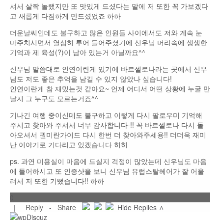
셔서 살짝 놀랬지만 또 맛있게 드셨다는 말에 저 또한 꼭 가보겠다
고 새롭게 다짐하게 만드셨었죠 하하
더운날씨인데도 불구하고 많은 인원들 사이에서도 저와 계속 눈
마주치시면서 열심히 투어 들어주셨기에 신우님 머리속에 생생한
기억과 제 육성(?)이 남아 있는거 아닐까요^^
신우님 말씀대로 인연이란게 있기에 바르셀로나라는 곳에서 신우
님도 저도 좋은 추억을 남길 수 있지 않았나 싶습니다!
인연이란게 참 재밌는것 같아요~ 언제 어디서 어떤 상황에 누굴 만
날지 그 누구도 모르는거죠^^
기나긴 여행 중이신데도 불구하고 이렇게 다시 팔로우미 기억해
주시고 찾아와 주셔서 너무 감사합니다-!! 꼭 바르셀로나 다시 돌
아오셔서 권미란가이드 다시 한번 더 찾아와주세용!! 더더욱 재미
난 이야기로 기다리고 있겠습니다 히히
ps. 과연 미용실이 마음에 드실지 걱정이 많았는데 신우님도 마음
에 들어하시고 또 인증샷을 보니 신우님 유럽스탈헤어가 잘 어울
려서 저 또한 기뻤습니다!! 하하
0
|
Reply
-
Share
Hide Replies ∧