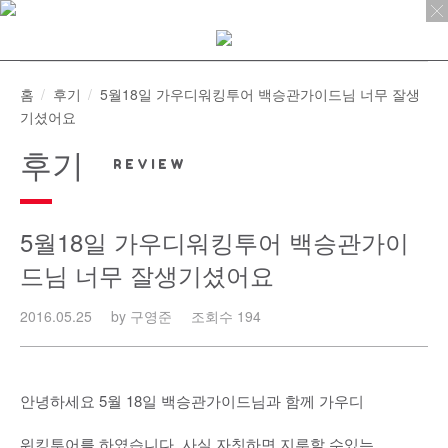
Skip
to
content
홈
후기
5월18일 가우디워킹투어 백승관가이드님 너무 잘생
기셨어요
후기
5월18일 가우디워킹투어 백승관가이
드님 너무 잘생기셨어요
2016.05.25
by 구영준
조회수 194
안녕하세요 5월 18일 백승관가이드님과 함께 가우디
워킹투어를 하였습니다. 사실 자칫하면 지루할 수있는