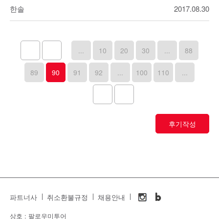
한솔
2017.08.30
...
10
20
30
...
88
89
90
91
92
...
100
110
...
후기작성
파트너사
취소환불규정
채용안내
상호 : 팔로우미투어