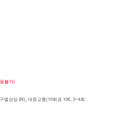
적용불가)
당 8€), 대중교통(10회권 10€, 3~4회