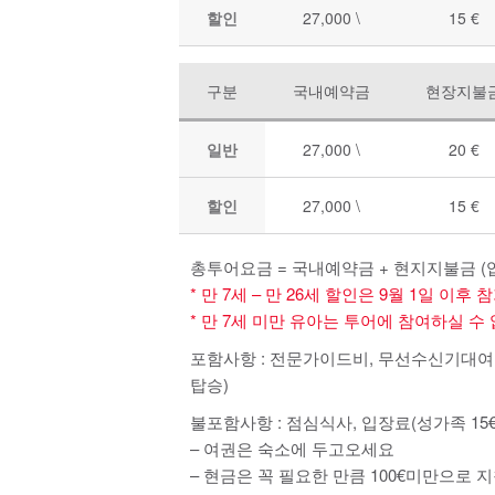
할인
27,000 \
15 €
구분
국내예약금
현장지불
일반
27,000 \
20 €
할인
27,000 \
15 €
총투어요금 = 국내예약금 + 현지지불금 (
* 만 7세 – 만 26세 할인은 9월 1일 
* 만 7세 미만 유아는 투어에 참여하실 수
포함사항 :
전문가이드비, 무선수신기대여비 (이
탑승)
불포함사항 :
점심식사, 입장료(성가족 15€, 
– 여권은 숙소에 두고오세요
– 현금은 꼭 필요한 만큼 100€미만으로