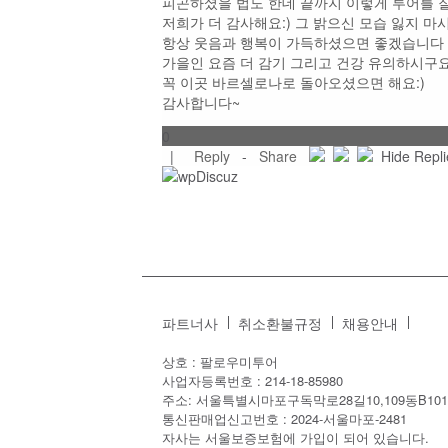
피곤하셨을 법도 한데 끝까지 이렇게 투어를 
저희가 더 감사해요:) 그 밝으신 모습 잃지 마
항상 웃음과 행복이 가득하셨으면 좋겠습니다
가을인 요즘 더 감기 그리고 건강 유의하시구
꼭 이곳 바르셀로나로 돌아오셨으면 해요:)
감사합니다~
0
|
Reply
-
Share
Hide Repl
파트너사
취소환불규정
채용안내
상호 : 팔로우미투어
사업자등록번호 : 214-18-85980
주소: 서울특별시마포구독막로28길10,109동B101
통신판매업신고번호 : 2024-서울마포-2481
자사는 서울보증보험에 가입이 되어 있습니다.