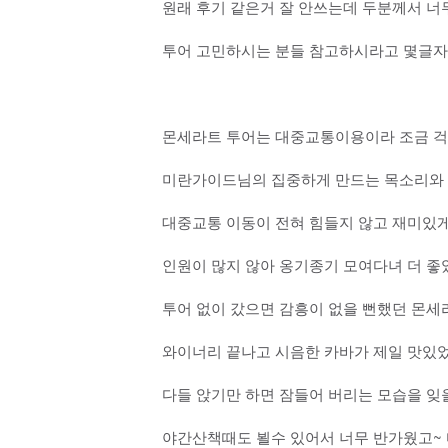
원래 후기 같은거 잘 안쓰는데 두분께서 너
투어 고민하시는 분들 참고하시라고 몇글자
몬세라트 투어는 대중교통이용이라 조금 
미란가이드님의 집중하게 만드는 목소리와
대중교통 이동이 전혀 힘들지 않고 재미있게
인원이 많지 않아 옹기종기 모여다녀 더 좋
투어 없이 갔으면 감흥이 없을 뻔했던 몬세
와이너리 끝나고 시음한 카바가 제일 맛있었
다들 앉기만 하면 잠들어 버리는 모습을 잊
야간산책때도 뵐수 있어서 너무 반가웠고~