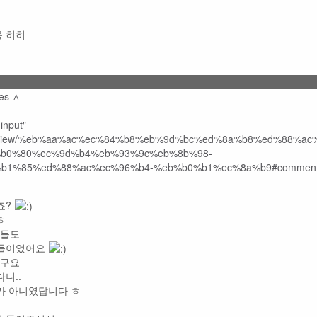
용 히히
ies ∧
죠?
ㅎ
드들도
분들이었어요
하구요
니..
가 아니였답니다 ㅎ