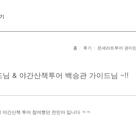
기
홈
후기
몬세라트투어 권미란가
 & 야간산책투어 백승관 가이드님 ~!!
7일 야간산책 투어 참여했던 전민아 입니다 ㅋㅋ