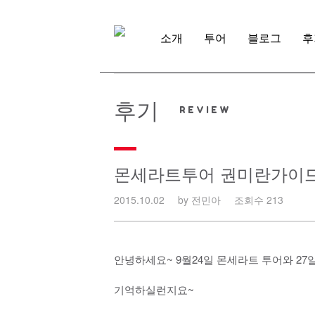
Skip
to
content
소개
투어
블로그
후
후기
몬세라트투어 권미란가이드님
2015.10.02
by 전민아
조회수 213
안녕하세요~ 9월24일 몬세라트 투어와 2
기억하실런지요~