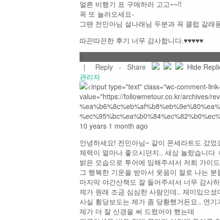
얼른 비행기 표 구매하러 고고~~!!
꼭 또 놀러오세요-
그땐 전민아님 설나래님 두분과 꼭 클럽 갈래
따끈따끈한 후기 너무 감사합니다.♥♥♥♥♥
0
|
Reply
-
Share
Hide Repl
관리자
10 years 1 month ago
안녕하세요! 전민아님~ 같이 몬세라트도 갔었
체력이 얼마나 좋으시던지.. 새삼 놀랐습니다 
밝은 모습으로 투어에 임해주셔서 저희 가이
그 행복한 기운을 받아서 웃음이 절로 나는 
마지막 야간산책도 잘 들어주셔서 너무 감사
제가 원래 조금 심심한 사람인데.. 재미있으셨다
사실 횡당보도는 제가 좀 당황했거든요.. 연기
제가 더 잘 신경을 써 드렸어야 했는데