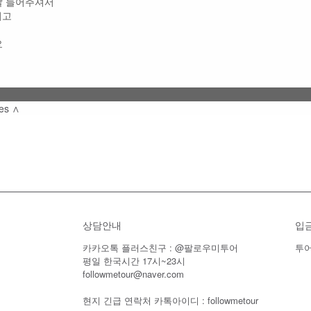
잘 들어주셔서
시고
요
ies ∧
상담안내
입
카카오톡 플러스친구 : @팔로우미투어
투어
평일 한국시간 17시~23시
followmetour@naver.com
현지 긴급 연락처 카톡아이디 : followmetour