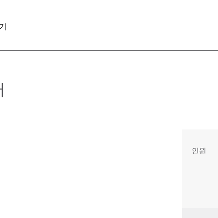
기
어
인원