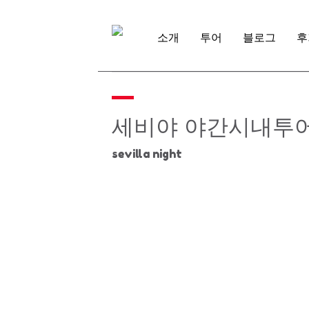
Skip
to
content
소개
투어
블로그
후
세비야 야간시내투
sevilla night